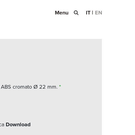
Menu
IT
EN
in ABS cromato Ø 22 mm.
*
ica
Download