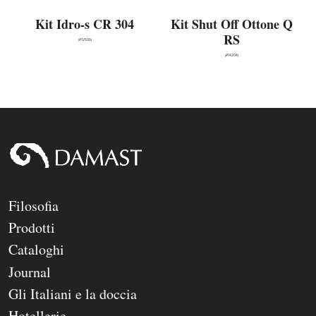
Kit Idro-s CR 304
Kit Shut Off Ottone Q
RS
(#12506)
(#14204)
Filosofia
Prodotti
Cataloghi
Journal
Gli Italiani e la doccia
Hotellerie