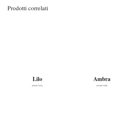
Prodotti correlati
Lilo
Ambra
(#13102 | 11375)
(#17280 | 11359)