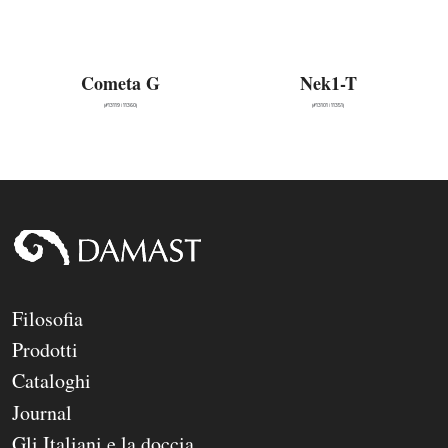
Cometa G
Nek1-T
(#13119 | 11360)
(#13101 | 11351)
Filosofia
Prodotti
Cataloghi
Journal
Gli Italiani e la doccia