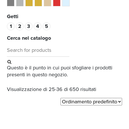
Nickel Spazzolato Lucido
Nickel Spazzolato Opaco
Oro
Oro Spazzolato
Rame
rosso
Trasparente
Getti
1
2
3
4
5
Cerca nel catalogo
Cerca:
Questo è il punto in cui puoi sfogliare i prodotti
presenti in questo negozio.
Visualizzazione di 25-36 di 650 risultati