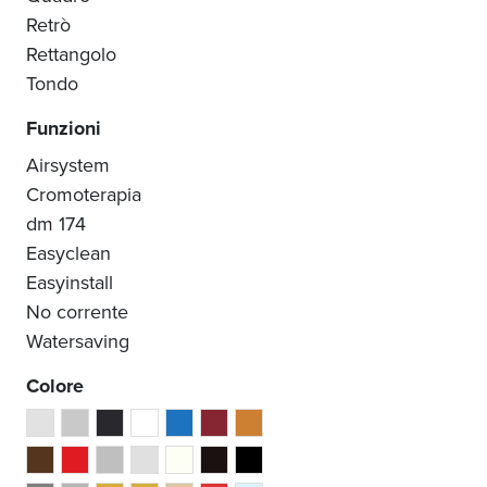
Retrò
Rettangolo
Tondo
Funzioni
Airsystem
Cromoterapia
dm 174
Easyclean
Easyinstall
No corrente
Watersaving
Colore
Acciaio Lucido Super Mirror
Acciaio Spazzolato
Antracite
Bianco
blu
Bordeaux
Bronzo
Cacao
Ciliegia
Cromo
grigio
Latte
Liquirizia
Nero