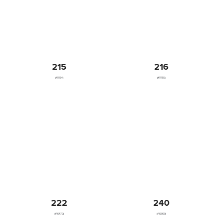
215
216
(#11154)
(#11155)
222
240
(#16470)
(#16000)