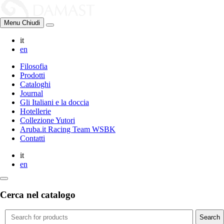
Menu
Chiudi
it
en
Filosofia
Prodotti
Cataloghi
Journal
Gli Italiani e la doccia
Hotellerie
Collezione Yutori
Aruba.it Racing Team WSBK
Contatti
it
en
Cerca nel catalogo